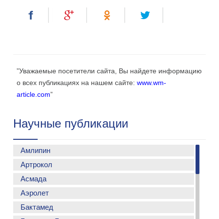
”Уважаемые посетители сайта, Вы найдете информацию
о всех публикациях на нашем сайте:
www.wm-
article.com
”
Научные публикации
Амлипин
Артрокол
Применение Амлипина у больных с гипертонической
болезьнью
Асмада
Особенности лечения артериальной гипертонии у
Аэролет
больных метаболическим синдромом-практика
Бактамед
использования фиксированной комбинации
амлодипина и лизиноприла