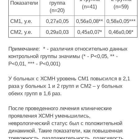
Показатели
группа
(n=41)
(n=59)
(n=20)
СМ1, у.е.
0,27±0,05
0,56±0,08**
0,58±0,05***
СМ2, у.е.
0,29±0,03
0,45±0,07*
0,46±0,06*
Примечание: * - различия относительно данных
контрольной группы значимы (* - P<0,05, ** -
P<0,01, *** - P<0,001)
У больных с ХСМН уровень СМ1 повысился в 2,1
раза у больных 1 и 2 групп и СМ2 – у больных
обеих групп в 1,6 раз.
После проведенного лечения клинические
проявления ХСМН уменьшились,
неврологический статус был с положительной
динамикой. Такие показатели, как повышенная
тревожность, раздражительность, плаксивость,