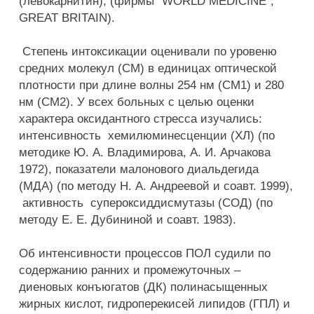
(левокарнитин), (фирмы “WORLD MEDICINE”,
GREAT BRITAIN).
Степень интоксикации оценивали по уровеню
средних молекул (СМ) в единицах оптической
плотности при длине волны 254 нм (СМ1) и 280
нм (СМ2). У всех больных с целью оценки
характера оксидантного стресса изучались:
интенсивность хемилюминесценции (ХЛ) (по
методике Ю. А. Владимирова, А. И. Арчакова
1972), показатели малонового диальдегида
(МДА) (по методу Н. А. Андреевой и соавт. 1999),
активность супероксиддисмутазы (СОД) (по
методу Е. Е. Дубининой и соавт. 1983).
Об интенсивности процессов ПОЛ судили по
содержанию ранних и промежуточных –
диеновых конъюгатов (ДК) полинасыщенных
жирных кислот, гидроперекисей липидов (ГПЛ) и