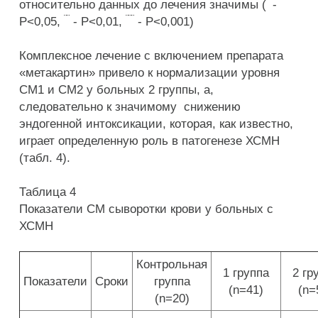
¨
относительно данных до лечения значимы (
-
¨¨
¨¨¨
P<0,05,
- P<0,01,
- P<0,001)
Комплексное лечение с включением препарата
«метакартин» привело к нормализации уровня
СМ1 и СМ2 у больных 2 группы, а,
следовательно к значимому снижению
эндогенной интоксикации, которая, как известно,
играет определенную роль в патогенезе ХСМН
(табл. 4).
Таблица 4
Показатели СМ сыворотки крови у больных с
ХСМН
Контрольная
1 группа
2 гр
Показатели
Сроки
группа
(n=41)
(n=
(n=20)