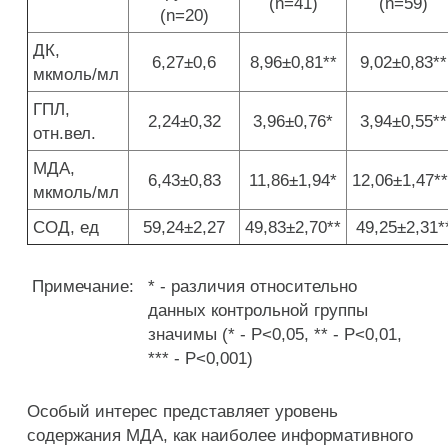
(n=41)
(n=59)
(n=20)
ДК,
6,27±0,6
8,96±0,81**
9,02±0,83**
мкмоль/мл
ГПЛ,
2,24±0,32
3,96±0,76*
3,94±0,55**
отн.вел.
МДА,
6,43±0,83
11,86±1,94*
12,06±1,47**
мкмоль/мл
СОД, ед
59,24±2,27
49,83±2,70**
49,25±2,31*
Примечание:
* - различия относительно
данных контрольной группы
значимы (* - P<0,05, ** - P<0,01,
*** - P<0,001)
Особый интерес представляет уровень
содержания МДА, как наиболее информативного