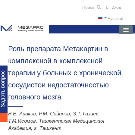
Вход
Русский
Роль препарата Метакартин в
ГЛАВНАЯ
комплексной в комплексной
О КОМПАНИИ
терапии у больных с хронической
НОВОСТИ
Задать вопрос
сосудистои недостаточностью
ПРЕПАРАТЫ
головного мозга
НАУЧНЫЕ ПУБЛИКАЦИИ
ПАРТНЕРЫ
В.Е. Аваков, Р.М. Сайипов, З.Т. Газиев,
Т.М.Исомов.,Ташкентская Медицинская
Академия; г. Ташкент