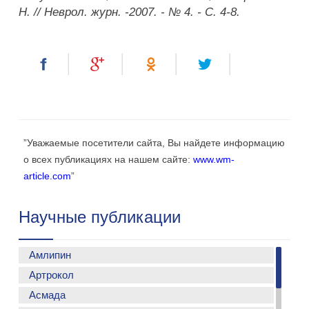
Н
. // Неврол. журн. -2007. - № 4. - С. 4-8.
”Уважаемые посетители сайта, Вы найдете информацию
о всех публикациях на нашем сайте:
www.wm-
article.com
”
Научные публикации
Амлипин
Артрокол
Применение Амлипина у больных с гипертонической
болезьнью
Асмада
Особенности лечения артериальной гипертонии у