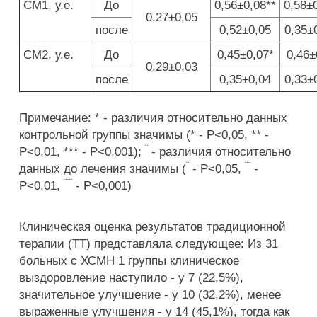
СМ1, у.е.
До
0,56±0,08**
0,58±
0,27±0,05
после
0,52±0,05
0,35±
СМ2, у.е.
До
0,45±0,07*
0,46±
0,29±0,03
после
0,35±0,04
0,33±
Примечание: * - различия относительно данных
контрольной группы значимы (* - P<0,05, ** -
¨
P<0,01, *** - P<0,001);
- различия относительно
¨
¨¨
данных до лечения значимы (
- P<0,05,
-
¨¨¨
P<0,01,
- P<0,001)
Клиническая оценка результатов традиционной
терапии (ТТ) представляла следующее: Из 31
больных с ХСМН 1 группы клиническое
выздоровление наступило - у 7 (22,5%),
значительное улучшение - у 10 (32,2%), менее
выраженные улучшения - у 14 (45,1%), тогда как