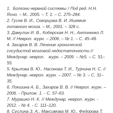
1. Болезни нервной системы / Под ред. Н.Н.
Яхно. – М., 2005. – Т. 1. – С. 275–284.
2.
Гусев В. И., Скворцова В. И.
Ишемия
головного мозга. – М., 2001. – 328 с.
3.
Дамулин И. В., Коберская Н. Н., Антоненко Л.
М.
// Неврол. журн. – 2006. – № 1. – С. 45–49.
4.
Захаров В. В.
Лечение хронической
сосудистой мозговой недостаточности //
Междунар. неврол. журн. – 2009. – №5. – С. 51–
55.
5.
Крылова В. Ю., Насонова Т. И., Турчина Н. С.
//
Междунар. неврол. журн. – 2007. – № 3. – С. 31–
35.
6.
Локшина А. Б., Захаров В. В
. // Неврол. журн. –
2006. - Прилож. 1. - С. 57–63.
7.
Мурашко Н. К.
// Междунар. неврол. журн. -
2012. - № 4. - С. 111–120.
8.
Суслина З. А., Максимова М. Ю., Федорова Т.