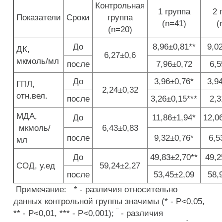
Контрольная
1 группа
2 
Показатели
Сроки
группа
(n=41)
(
(n=20)
До
8,96±0,81**
9,0
ДК,
6,27±0,6
мкмоль/мл
после
7,96±0,72
6,5
До
3,96±0,76*
3,9
ГПЛ,
2,24±0,32
отн.вел.
после
3,26±0,15***
2,3
МДА,
До
11,86±1,94*
12,0
мкмоль/
6,43±0,83
после
9,32±0,76*
6,5
мл
До
49,83±2,70**
49,2
СОД, у.ед
59,24±2,27
после
53,45±2,09
58,
Примечание: * - различия относительно
данных контрольной группы значимы (* - P<0,05,
¨
** - P<0,01, *** - P<0,001);
- различия