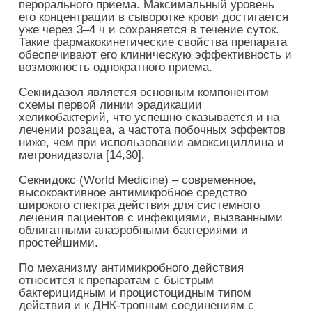
перорального приема. Максимальный уровень
его концентрации в сыворотке крови достигается
уже через 3–4 ч и сохраняется в течение суток.
Такие фармакокинетические свойства препарата
обеспечивают его клиническую эффективность и
возможность однократного приема.
Секнидазол является основным компонентом
схемы первой линии эрадикации
хеликобактерий, что успешно сказывается и на
лечении розацеа, а частота побочных эффектов
ниже, чем при использовании амоксициллина и
метронидазола [14,30].
Секнидокс (World Medicine) – современное,
высокоактивное антимикробное средство
широкого спектра действия для системного
лечения пациентов с инфекциями, вызванными
облигатными анаэробными бактериями и
простейшими.
По механизму антимикробного действия
относится к препаратам с быстрым
бактерицидным и процистоцидным типом
действия и к ДНК-тропным соединениям с