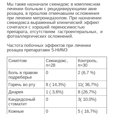
Мы также назначали секнидокс в комплексном
лечении больным с рецидивирующими акне
розацеа, в прошлом отмечавшим осложнения
при лечении метронидазолом. При назначении
секнидокса выраженный клинический эффект
сочетался с хорошей переносимостью
препарата, отсутствием гастроентеральных, и
фотоаллергических осложнений.
Частота побочных эффектов при лечении
розацеа препаратами 5-НИМЗ
Симптом
Секнидокс,
Контроль,
п=28
п=30
Боль в правом
0
2 (6,7 %)
подреберье
Горечь во рту
8 ( 14,3%)
11( 36,7%)
Диарея
1 ( 3,6%)
8 (26,7%)
Кандидозный
0
3( 10,0%)
стоматит
Кожные
0
5 ( 16,7%)