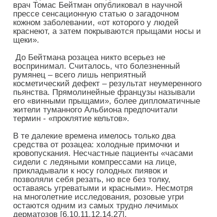
врач Томас Бейтман опубликовал в научной
прессе сенсационную статью о загадочном
кожном заболевании, «от которого у людей
краснеют, а затем покрываются прыщами носы и
щеки».
До Бейтмана розацеа никто всерьез не
воспринимал. Считалось, что болезненный
румянец – всего лишь неприятный
косметический дефект – результат неумеренного
пьянства. Прямолинейные французы называли
его «винными прыщами», более дипломатичные
жители туманного Альбиона предпочитали
термин - «проклятие кельтов».
В те далекие времена имелось только два
средства от розацеа: холодные примочки и
кровопускания. Несчастные пациенты «часами
сидели с ледяными компрессами на лице,
прикладывали к носу голодных пиявок и
позволяли себя резать, но все без толку,
оставаясь угреватыми и красными». Несмотря
на многолетние исследования, розовые угри
остаются одним из самых трудно лечимых
дерматозов [6,10,11,12,14,27].