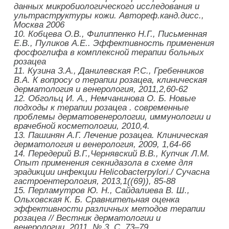
данных микробиологического исследования и
ультраструктуры кожи. Автореф.канд.дисс.,
Москва 2006
10.
Кобцева О.В., Филиппенко Н.Г., Письменная
Е.В., Пуликов А.Е.
. Эффективность применения
фосфоглифа в комплексной терапии больных
розацеа
11.
Кузина З.А., Данилевская Р.С., Гребенников
В.А. К вопросу о терапии розацеа, клиническая
дерматология и венерология, 2011,2,60-62
12.
Обгольц И. А., Немчанинова О. Б. Новые
подходы к терапии розацеа . современные
проблемы дерматовенерологии, иммунологии и
врачебной косметологии, 2010,4.
13.
Пашинян А.Г. Лечение розацеа. Клиническая
дерматология и венерология, 2009, 1,64-66
14.
Передерий В.Г.,Чернявский В.В., Купчик Л.М.
Опыт применения секнидазола в схеме для
эрадикции инфекции
Helicobacter
pylori
./ Сучасна
гастроентерология, 2013,1((69)), 85-88
15.
Перламутров Ю. Н., Сайдалиева В. Ш.,
Ольховская К. Б.
Сравнительная оценка
эффективности различных методов терапии
розацеа // Вестник дерматологии и
венерологии. 2011, № 3. С. 73–79.