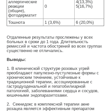
аллергические
4(13,3%)
реакции
0
5(16,7%)
(общие),
фотодерматит
Тошнота
1 (3,6%)
6 (20,0%)
Отдаленные результаты прослежены у всех
больных в сроки до 1 года. Длительность
ремиссий и частота обострений во всех группах
существенно не отличались.
Выводы:
1. В клинической структуре розовых угрей
преобладают папулезно-пустулезные формы с
хроническим течением, устойчивые к
традиционной терапии, ассоциированные с
гастродуоденальной и гепатобилиарной
патологией, заболеваниями сердца и сосудов,
кишечными эндопаразитозами.
2. Секнидокс в комплексной терапии акне
розацеа является эффективным препаратом