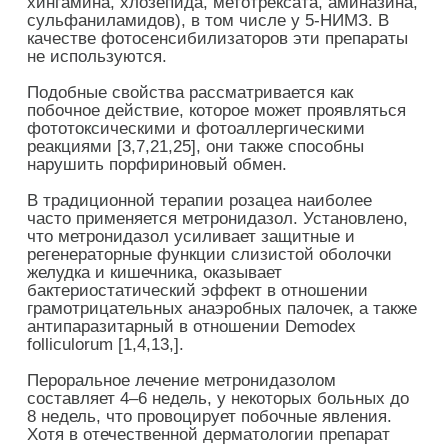
хингамина, хлозепида, метотрексата, аминазина,
сульфаниламидов), в том числе у 5-НИМЗ. В
качестве фотосенсибилизаторов эти препараты
не используются.
Подобные свойства рассматривается как
побочное действие, которое может проявляться
фототоксическими и фотоаллергическими
реакциями [3,7,21,25], они также способны
нарушить порфириновый обмен.
В традиционной терапии розацеа наиболее
часто применяется метронидазол. Установлено,
что метронидазол усиливает защитные и
регенераторные функции слизистой оболочки
желудка и кишечника, оказывает
бактериостатический эффект в отношении
грамотрицательных анаэробных палочек, а также
антипаразитарный в отношении Demodex
folliculorum [1,4,13,].
Пероральное лечение метронидазолом
составляет 4–6 недель, у некоторых больных до
8 недель, что провоцирует побочные явления.
Хотя в отечественной дерматологии препарат