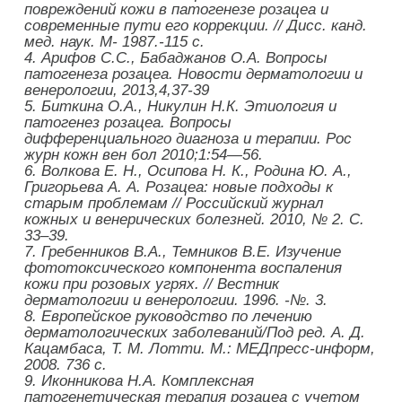
повреждений кожи в патогенезе розацеа и
современные пути его коррекции. // Дисс. канд.
мед. наук. М- 1987.-115 с.
4.
Арифов С.С., Бабаджанов О.А. Вопросы
патогенеза розацеа. Новости дерматологии и
венерологии, 2013,4,37-39
5.
Биткина О.А., Никулин Н.К. Этиология и
патогенез розацеа. Вопросы
дифференциального диагноза и терапии. Рос
журн кожн вен бол 2010;1:54—56.
6.
Волкова Е. Н., Осипова Н. К., Родина Ю. А.,
Григорьева А. А.
Розацеа: новые подходы к
старым проблемам // Российский журнал
кожных и венерических болезней. 2010, № 2. С.
33–39.
7.
Гребенников В.А., Темников В.Е. Изучение
фототоксического компонента воспаления
кожи при розовых угрях. // Вестник
дерматологии и венерологии. 1996. -№. 3.
8.
Европейское руководство по лечению
дерматологических заболеваний/Под ред. А. Д.
Кацамбаса, Т. М. Лотти. М.: МЕДпресс-информ,
2008. 736 с.
9.
Иконникова Н.А. Комплексная
патогенетическая терапия розацеа с учетом