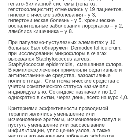
гепато-билиарной системы (гепатоз,
гепотохолецистит) отмечались у 19 пациентов,
гинекологические заболевания - у 3,
гипертоническая болезнь - у 5, хронические
воспалительные заболевания лорорганов – у 2,
лямблиоз кишечника – у 8.
При папулезно-пустулезных элементах у 16
больных был обнаружен Demodex folliculorum,
при исследовании микрофлоры в очагах
высевался Staphylococсus aurеus,
Staphylococcus epidermidis, смешанная флора.
В комплексе лечения применяли седативные и
антигистаминные средства, вазоактивные
полипептиды. Симптоматические средства с
учетом соматического статуса назначали
индивидуально. Секнидокс назначали по 1,0
однократно в сутки, через день, всего на курс 4,0.
Критериями эффективности проводимой
терапии являлись уменьшение или
исчезновение эритемы, исчезновение папул и
пустул, уменьшение или рассасывание
инфильтрации, уплощение узлов, а также
частота возникновения побочных эффектов.