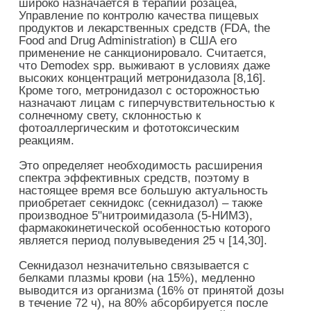
широко назначается в терапии розацеа,
Управление по контролю качества пищевых
продуктов и лекарственных средств (FDA, the
Food and Drug Administration) в США его
применение не санкционировало. Считается,
что Demodex spp. выживают в условиях даже
высоких концентраций метронидазола [8,16].
Кроме того, метронидазол с осторожностью
назначают лицам с гиперчувствительностью к
солнечному свету, склонностью к
фотоаллергическим и фототоксическим
реакциям.
Это определяет необходимость расширения
спектра эффективных средств, поэтому в
настоящее время все большую актуальность
приобретает секнидокс (секнидазол) – также
производное 5"нитроимидазола (5-НИМЗ),
фармакокинетической особенностью которого
является период полувыведения 25 ч [14,30].
Секнидазол незначительно связывается с
белками плазмы крови (на 15%), медленно
выводится из организма (16% от принятой дозы
в течение 72 ч), на 80% абсорбируется после