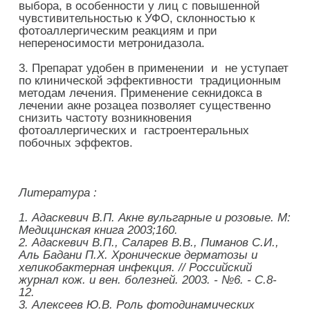
выбора, в особенности у лиц с повышенной
чувстивительностью к УФО, склонностью к
фотоаллергическим реакциям и при
непереносимости метронидазола.
3. Препарат удобен в применении и не уступает
по клинической эффективности традиционным
методам лечения. Применение секнидокса в
лечении акне розацеа позволяет существенно
снизить частоту возникновения
фотоаллергических и гастроентеральных
побочных эффектов.
Литература :
1.
Адаскевич В.П. Акне вульгарные и розовые. М:
Медицинская книга 2003;160.
2.
Адаскевич В.П., Саларев В.В., Пиманов С.И.,
Аль Бадани П.Х. Хронические дерматозы и
хеликобактерная инфекция. // Российский
журнал кож. и вен. болезней. 2003. - №6. - С.8-
12.
3.
Алексеев Ю.В. Роль фотодинамических