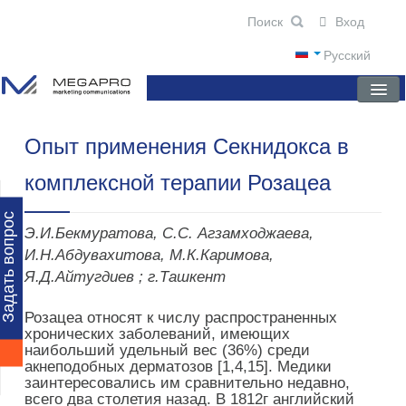
Вход
Русский
Опыт применения Секнидокса в
ГЛАВНАЯ
комплексной терапии Розацеа
О КОМПАНИИ
НОВОСТИ
Задать вопрос
Э.И.Бекмуратова, С.С. Агзамходжаева,
ПРЕПАРАТЫ
И.Н.Абдувахитова, М.К.Каримова,
Я.Д.Айтугдиев ; г.Ташкент
НАУЧНЫЕ ПУБЛИКАЦИИ
Розацеа относят к числу распространенных
ПАРТНЕРЫ
хронических заболеваний, имеющих
наибольший удельный вес (36%) среди
акнеподобных дерматозов [1,4,15]. Медики
заинтересовались им сравнительно недавно,
всего два столетия назад. В 1812г английский