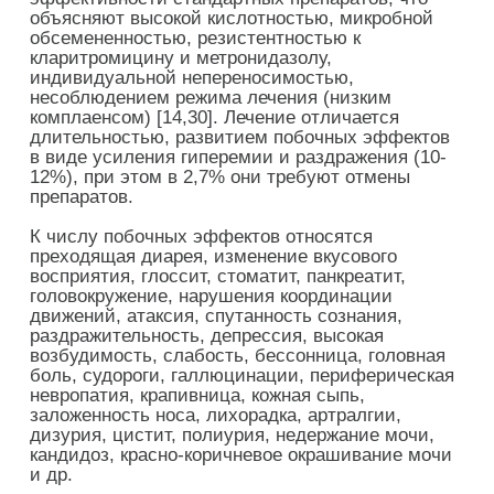
объясняют высокой кислотностью, микробной
обсемененностью, резистентностью к
кларитромицину и метронидазолу,
индивидуальной непереносимостью,
несоблюдением режима лечения (низким
комплаенсом) [14,30]. Лечение отличается
длительностью, развитием побочных эффектов
в виде усиления гиперемии и раздражения (10-
12%), при этом в 2,7% они требуют отмены
препаратов.
К числу побочных эффектов относятся
преходящая диарея, изменение вкусового
восприятия, глоссит, стоматит, панкреатит,
головокружение, нарушения координации
движений, атаксия, спутанность сознания,
раздражительность, депрессия, высокая
возбудимость, слабость, бессонница, головная
боль, судороги, галлюцинации, периферическая
невропатия, крапивница, кожная сыпь,
заложенность носа, лихорадка, артралгии,
дизурия, цистит, полиурия, недержание мочи,
кандидоз, красно-коричневое окрашивание мочи
и др.