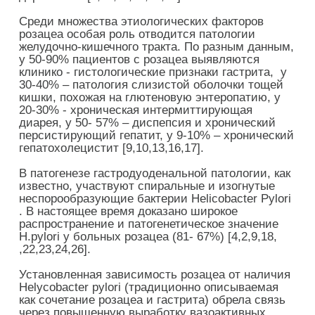
Среди множества этиологических факторов
розацеа особая роль отводится патологии
желудочно-кишечного тракта. По разным данным,
у 50-90% пациентов с розацеа выявляются
клинико - гистологические признаки гастрита, у
30-40% – патология слизистой оболочки тощей
кишки, похожая на глютеновую энтеропатию, у
20-30% - хроническая интермиттирующая
диарея, у 50- 57% – диспепсия и хронический
персистирующий гепатит, у 9-10% – хронический
гепатохолецистит [9,10,13,16,17].
В патогенезе гастродуоденальной патологии, как
известно, участвуют спиральные и изогнутые
неспорообразующие бактерии Helicobacter Pylori
. В настоящее время доказано широкое
распространение и патогенетическое значение
H.pylori у больных розацеа (81- 67%) [4,2,9,18,
,22,23,24,26].
Установленная зависимость розацеа от наличия
Helycobacter pylori (традиционно описываемая
как сочетание розацеа и гастрита) обрела связь
через повышенную выработку вазоактивных