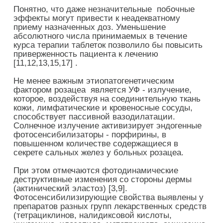
Понятно, что даже незначительные побочные
эффекты могут привести к неадекватному
приему назначенных доз. Уменьшение
абсолютного числа принимаемых в течение
курса терапии таблеток позволило бы повысить
приверженность пациента к лечению
[11,12,13,15,17] .
Не менее важным этиопатогенетическим
фактором розацеа является УФ - излучение,
которое, воздействуя на соединительную ткань
кожи, лимфатические и кровеносные сосуды,
способствует пассивной вазодилатации.
Солнечное излучение активизирует эндогенные
фотосенсибилизаторы - порфирины, в
повышенном количестве содержащиеся в
секрете сальных желез у больных розацеа.
При этом отмечаются фотодинамические
деструктивные изменения со стороны дермы
(актинический эластоз) [3,9].
Фотосенсибилизирующие свойства выявлены у
препаратов разных групп лекарственных средств
(тетрациклинов, налидиксовой кислоты,