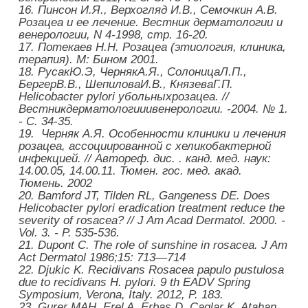
16.
Пинсон И.Я., Верхогляд И.В., Семочкин А.В.
Розацеа и ее лечение. Вестник дерматологии и
венерологии, N 4-1998, стр. 16-20.
17.
Потекаев Н.Н. Розацеа (этиология, клиника,
терапия). М: Бином 2001.
18.
Русак
Ю
.
Э
,
Черняк
А
.
Я
.,
Солоница
Л
.
П
.,
Бергер
В
.
В
.,
Шепилова
И
.
В
.,
Князева
Г
.
П
.
Helicobacter pylori
у
больных
розацеа
. //
Вестник
дерматологии
и
венерологии
. -2004.
№ 1.
- С. 34-35.
19.
Черняк А.Я. Особенности клиники и лечения
розацеа, ассоциированной с хеликобактерной
инфекцией. // Автореф. дис. . канд. мед. наук:
14.00.05, 14.00.11. Тюмен
.
гос
.
мед
.
акад
.
Тюмень
. 2002
20.
Bamford JT, Tilden RL, Gangeness DE. Does
Helicobacter pylori eradication treatment reduce the
severity of rosacea? // J Am Acad Dermatol. 2000. -
Vol. 3. - P. 535-536.
21.
Dupont C.
The role of sunshine in rosacea. J Am
Act Dermatol 1986;15: 713—714
22.
Djukic K.
Recidivans Rosacea papulo pustulosa
due to recidivans H. pylori. 9 th EADV Spring
Symposium, Verona, Italy. 2012, P. 183.
23.
Gurer MAH, Erel A, Erbas D, Caglar K, Atahan