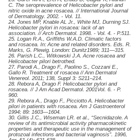
C. The seroprevalence of Helicobacter pylori and
nitric oxide in acne rosacea. // International Journal
of Dermatology. 2002. - Vol. 11.
24.
Jones MP, Knable AL Jr., White MJ, Durning SJ.
Helicobacter pylori in rosacea: lack of an
association. // Arch Dermatol. 1998. - Vol. 4. - P.511.
25.
Logan R.A., Griffiths W.A.D.
Climatic factors
and rosacea. In: Acne and related disorders. Eds. R.
Marks, G. Plewig. London: Dunitz
1989; 311—315.
26.
Parish L.C., Witkowski J.A.
Acne rosacea and
Helicobacter pilori betrothed.
27.
Parodi A., Drago F., Paolino S., Cozzani E.,
Gallo R.
Treatment of rosacea // Ann Dermatol
Venereol. 2011; 138, Suppl 3: S211–214.
28.
Rebora A, Drago F. Helicobacter pylori and
rosacea. // J Am Acad Dermatol. 2001Vol. 6. - P.
960.
29.
Rebora
А
., Drago F., Picciotto A.
Helicobacter
pilori in patients with rosacea. Am J Gastroenterol
1994; 89: 1603—1604.
30.
Gillis J.C., Wiseman LR. et al., “Secnidazole. A
review of its antimicrobial activity pharmacokinetic
properties and therapeutic use in the management of
protozoal infections and bacterial vaginosis”.
1996,