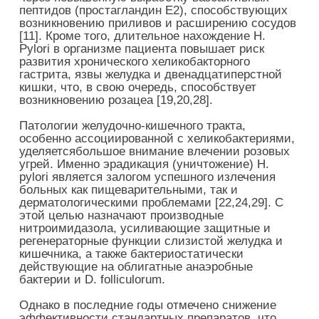
пептидов (простагландин Е2), способствующих
возникновению приливов и расширению сосудов
[11]. Кроме того, длительное нахождение H.
Pylori в организме пациента повышает риск
развития хронического хеликобакторного
гастрита, язвы желудка и двенадцатиперстной
кишки, что, в свою очередь, способствует
возникновению розацеа [19,20,28].
Патологии желудочно-кишечного тракта,
особенно ассоциированной с хеликобактериями,
уделяетсябольшое внимание влечении розовых
угрей. Именно эрадикация (уничтожение) H.
pylori является залогом успешного излечения
больных как пищеварительными, так и
дерматологическими проблемами [22,24,29]. С
этой целью назначают производные
нитроимидазола, усиливающие защитные и
регенераторные функции слизистой желудка и
кишечника, а также бактериостатически
действующие на облигатные анаэробные
бактерии и D. folliculorum.
Однако в последние годы отмечено снижение
эффективности стандартных препаратов, что