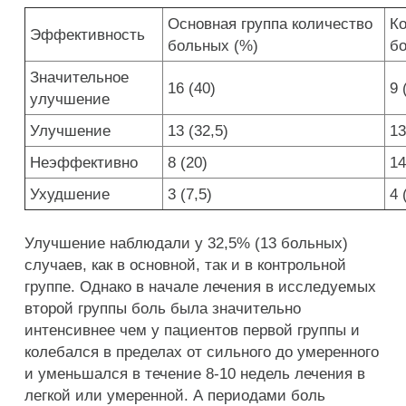
Основная группа количество
Ко
Эффективность
больных (%)
б
Значительное
16 (40)
9 
улучшение
Улучшение
13 (32,5)
13
Неэффективно
8 (20)
14
Ухудшение
3 (7,5)
4 
Улучшение наблюдали у 32,5% (13 больных)
случаев, как в основной, так и в контрольной
группе. Однако в начале лечения в исследуемых
второй группы боль была значительно
интенсивнее чем у пациентов первой группы и
колебался в пределах от сильного до умеренного
и уменьшался в течение 8-10 недель лечения в
легкой или умеренной. А периодами боль