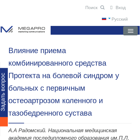
Вход
Русский
Влияние приема
ГЛАВНАЯ
комбинированного средства
О КОМПАНИИ
Протекта на болевой синдром у
НОВОСТИ
Задать вопрос
больных с первичным
ПРЕПАРАТЫ
остеоартрозом коленного и
НАУЧНЫЕ ПУБЛИКАЦИИ
тазобедренного сустава
ПАРТНЕРЫ
А.А Радомский. Национальная медицинская
академия последипломного образования им.П.Л.