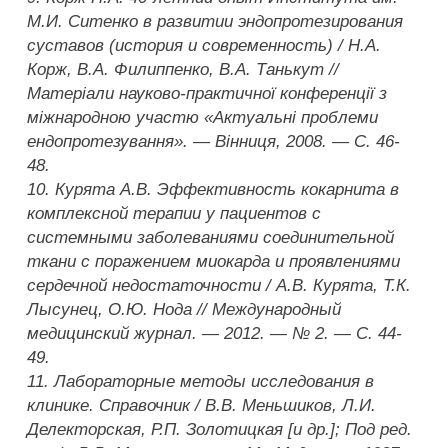
М.И. Ситенко в развитии эндопротезирования
суставов (история и современность) / Н.А.
Корж, В.А. Филиппенко, В.А. Танькут //
Матеріали науково-практичної конференції з
міжнародною участю «Актуальні проблеми
ендопротезування». — Вінниця, 2008. — С. 46-
48.
10. Курята А.В. Эффективность кокарнита в
комплексной терапии у пациентов с
системными заболеваниями соединительной
ткани с поражением миокарда и проявлениями
сердечной недостаточности / А.В. Курята, Т.К.
Лысунец, О.Ю. Нода // Международный
медицинский журнал. — 2012. — № 2. — С. 44-
49.
11. Лабораторные методы исследования в
клинике. Справочник / В.В. Меньшиков, Л.И.
Делекторская, Р.П. Золотицкая [и др.]; Под ред.