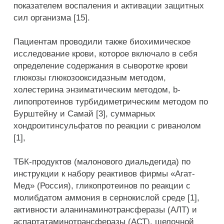
показателем воспаления и активации защитных
сил организма [15].
Пациентам проводили также биохимическое
исследование крови, которое включало в себя
определение содержания в сыворотке крови
глюкозы глюкозооксидазным методом,
холестерина энзиматическим методом, b-
липопротеинов турбидиметрическим методом по
Бурштейну и Самай [3], суммарных
хондроитинсульфатов по реакции с риванолом
[1],
ТБК-продуктов (малонового диальдегида) по
инструкции к набору реактивов фирмы «Агат-
Мед» (Россия), гликопротеинов по реакции с
молибдатом аммония в сернокислой среде [1],
активности аланинаминотрансферазы (АЛТ) и
аспартатаминотрансферазы (АСТ), щелочной