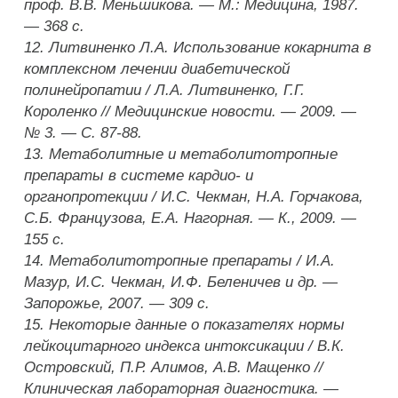
проф. В.В. Меньшикова. — М.: Медицина, 1987.
— 368 с.
12. Литвиненко Л.А. Использование кокарнита в
комплексном лечении диабетической
полинейропатии / Л.А. Литвиненко, Г.Г.
Короленко // Медицинские новости. — 2009. —
№ 3. — С. 87-88.
13. Метаболитные и метаболитотропные
препараты в системе кардио- и
органопротекции / И.С. Чекман, Н.А. Горчакова,
С.Б. Французова, Е.А. Нагорная. — К., 2009. —
155 с.
14. Метаболитотропные препараты / И.А.
Мазур, И.С. Чекман, И.Ф. Беленичев и др. —
Запорожье, 2007. — 309 с.
15. Некоторые данные о показателях нормы
лейкоцитарного индекса интоксикации / В.К.
Островский, П.Р. Алимов, А.В. Мащенко //
Клиническая лабораторная диагностика. —