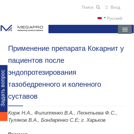
Вход
Русский
Применение препарата Кокарнит у
ГЛАВНАЯ
пациентов после
О КОМПАНИИ
эндопротезирования
НОВОСТИ
Задать вопрос
тазобедренного и коленного
ПРЕПАРАТЫ
суставов
НАУЧНЫЕ ПУБЛИКАЦИИ
ПАРТНЕРЫ
Корж Н.А., Филиппенко В.А., Леонтьева Ф.С.,
Туляков В.А., Бондаренко С.Е; г. Харьков