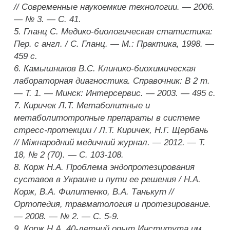
// Современные наукоемкие технологии. — 2006.
— № 3. — С. 41.
5. Гланц С. Медико-биологическая статистика:
Пер. с англ. / С. Гланц. — М.: Практика, 1998. —
459 с.
6. Камышников В.С. Клинико-биохимическая
лабораторная диагностика. Справочник: В 2 т.
— Т. 1. — Минск: Интерсервис. — 2003. — 495 с.
7. Киричек Л.Т. Метаболитные и
метаболитотропные препараты в системе
стресс-протекции / Л.Т. Киричек, Н.Г. Щербань
// Міжнародний медичний журнал. — 2012. — Т.
18, № 2 (70). — С. 103-108.
8. Корж Н.А. Проблема эндопротезирования
суставов в Украине и пути ее решения / Н.А.
Корж, В.А. Филиппенко, В.А. Танькут //
Ортопедия, травматология и протезирование.
— 2008. — № 2. — С. 5-9.
9. Корж Н.А. 40-летний опыт Института им.