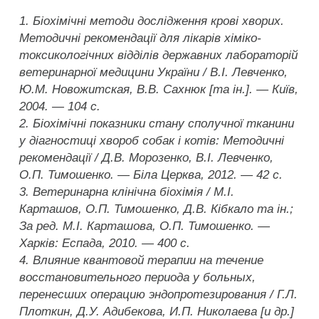
1. Біохімічні методи дослідження крові хворих.
Методичні рекомендації для лікарів хіміко-
токсикологічних відділів державних лабораторій
ветеринарної медицини України / В.І. Левченко,
Ю.М. Новожитская, В.В. Сахнюк [та ін.]. — Київ,
2004. — 104 с.
2. Біохімічні показники стану сполучної тканини
у діагностиці хвороб собак і котів: Методичні
рекомендації / Д.В. Морозенко, В.І. Левченко,
О.П. Тимошенко. — Біла Церква, 2012. — 42 с.
3. Ветеринарна клінічна біохімія / М.І.
Карташов, О.П. Тимошенко, Д.В. Кібкало та ін.;
За ред. М.І. Карташова, О.П. Тимошенко. —
Харків: Еспада, 2010. — 400 с.
4. Влияние квантовой терапии на течение
восстановительного периода у больных,
перенесших операцию эндопротезирования / Г.Л.
Плоткин, Д.У. Адибекова, И.П. Николаева [и др.]