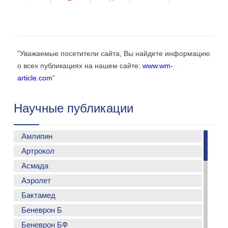
”Уважаемые посетители сайта, Вы найдете информацию
о всех публикациях на нашем сайте:
www.wm-
article.com
”
Научные публикации
Амлипин
Артрокол
Применение Амлипина у больных с гипертонической
болезьнью
Асмада
Особенности лечения артериальной гипертонии у
Аэролет
больных метаболическим синдромом-практика
Бактамед
использования фиксированной комбинации
амлодипина и лизиноприла
Беневрон Б
Применение Бактамеда в лечении госпитальной
Эффективность Амлипина в терапии у лиц старшего
пневмонии у взрослых
Беневрон БФ
возраста с артериальной гипертензией