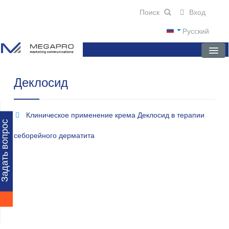
Вход
Русский
Деклосид
ГЛАВНАЯ
О КОМПАНИИ
Клиническое применение крема Деклосид в терапии
НОВОСТИ
Задать вопрос
себорейного дерматита
ПРЕПАРАТЫ
НАУЧНЫЕ ПУБЛИКАЦИИ
ПАРТНЕРЫ