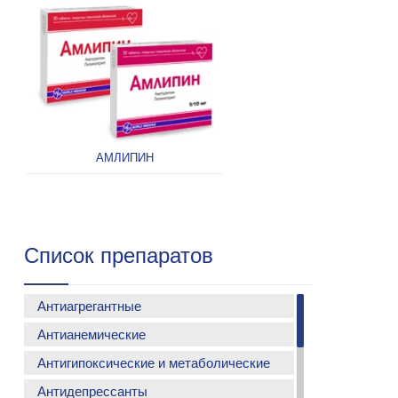
АМЛИПИН
Список препаратов
Антиагрегантные
Антианемические
АСМАДА
Антигипоксические и метаболические
ФЕРСИНОЛ С
ФЕРСИНОЛ-Z
Антидепрессанты
МЕТАКАРТИН