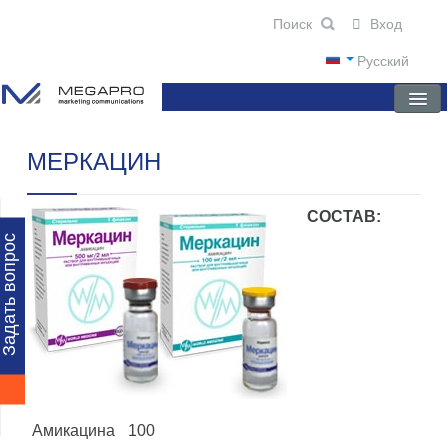
Вход
Русский
МЕРКАЦИН
ГЛАВНАЯ
О КОМПАНИИ
СОСТАВ:
НОВОСТИ
Задать вопрос
ПРЕПАРАТЫ
НАУЧНЫЕ ПУБЛИКАЦИИ
ПАРТНЕРЫ
Амикацина
100