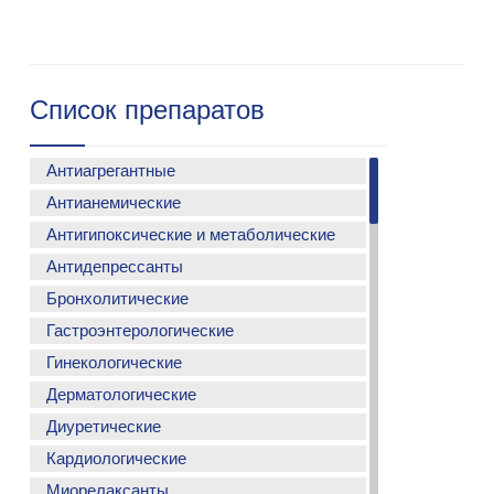
Список препаратов
Антиагрегантные
Антианемические
АСМАДА
Антигипоксические и метаболические
ФЕРСИНОЛ С
ФЕРСИНОЛ-Z
Антидепрессанты
МЕТАКАРТИН
ФЕРСИНОЛ капли
КАРМЕТАДИН
Бронхолитические
МЕДОЛАПРАМ
ФЕРСИНОЛ
КОКАРНИТ
Гастроэнтерологические
АЭРОЛЕТ
БРОВЕНСИН
Гинекологические
САРПАЛ
СИМЕСПАСМИЛ
Дерматологические
ЭНЗОФЕН
МЕТИГАСТ
НИСТАФУР
Диуретические
РОКСЕТ гель
ЛАЦИДОФОРТЕ
МОТЕРИС
СПЕНТЕН
Кардиологические
ДОПРОКИН-С
СПИЛАКТОН
ДЕРИЛАЙФ
ДУСКОНАЛ
НОЛАКСЕН
Миорелаксанты