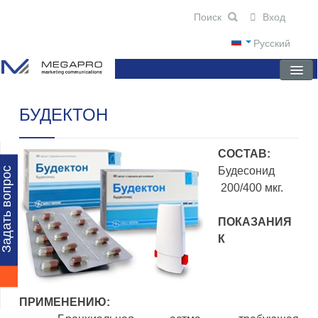
Вход
Русский
БУДЕКТОН
ГЛАВНАЯ
О КОМПАНИИ
СОСТАВ:
НОВОСТИ
Будесонид
Задать вопрос
200/400 мкг.
ПРЕПАРАТЫ
ПОКАЗАНИЯ
НАУЧНЫЕ ПУБЛИКАЦИИ
К
ПАРТНЕРЫ
ПРИМЕНЕНИЮ: