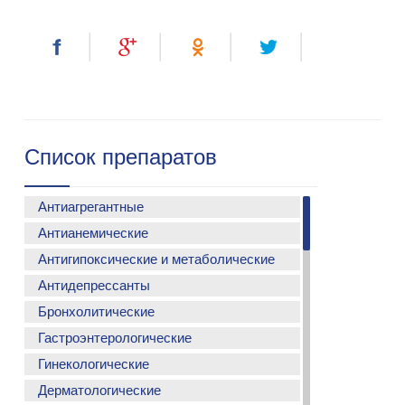
Список препаратов
Антиагрегантные
Антианемические
АСМАДА
Антигипоксические и метаболические
ФЕРСИНОЛ С
ФЕРСИНОЛ-Z
Антидепрессанты
МЕТАКАРТИН
ФЕРСИНОЛ капли
КАРМЕТАДИН
Бронхолитические
МЕДОЛАПРАМ
ФЕРСИНОЛ
КОКАРНИТ
Гастроэнтерологические
АЭРОЛЕТ
БРОВЕНСИН
Гинекологические
САРПАЛ
СИМЕСПАСМИЛ
Дерматологические
ЭНЗОФЕН