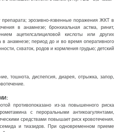
у препарата; эрозивно-язвенные поражения ЖКТ в
ечения в анамнезе; бронхиальная астма, ринит,
ением ацетилсалициловой кислоты или других
 в анамнезе; период до и во время оперативного
ости, схваток, родов и кормления грудью; детский
ие, тошнота, диспепсия, диарея, отрыжка, запор,
овотечение.
МИ:
отой противопоказано из-за повышенного риска
рометамина с пероральными антикоагулянтами,
ическими средствами повышает риск кровотечения.
осемида и тиазидов. При одновременном приеме