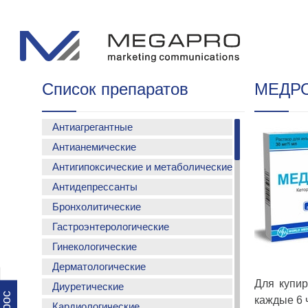
Список препаратов
МЕДР
Антиагрегантные
Антианемические
АСМАДА
Антигипоксические и метаболические
ФЕРСИНОЛ С
ФЕРСИНОЛ-Z
Антидепрессанты
МЕТАКАРТИН
ФЕРСИНОЛ капли
КАРМЕТАДИН
Бронхолитические
МЕДОЛАПРАМ
ФЕРСИНОЛ
КОКАРНИТ
Гастроэнтерологические
АЭРОЛЕТ
БРОВЕНСИН
Гинекологические
САРПАЛ
СИМЕСПАСМИЛ
Дерматологические
ЭНЗОФЕН
МЕТИГАСТ
Для купир
НИСТАФУР
Диуретические
РОКСЕТ гель
ЛАЦИДОФОРТЕ
МОТЕРИС
каждые 6 
СПЕНТЕН
Кардиологические
ДОПРОКИН-С