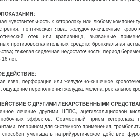
ОПОКАЗАНИЯ:
я чувствительность к кеторолаку или любому компонент
стрения, пептическая язва, желудочно-кишечные кровот
ротический отек или крапивница, вызванные примен
ных противовоспалительных средств; бронхиальная астма
ства; тяжелая сердечная недостаточность; период беременн
 16 лет.
Е ДЕЙСТВИЕ:
ая язва, перфорация или желудочно-кишечное кровотечен
, ощущение переполнения желудка, мелена, ректальное кр
ЕЙСТВИЕ С ДРУГИМИ ЛЕКАРСТВЕННЫМИ СРЕДСТВА
енное лечение другими НПВС, ацетилсалициловой кисл
 побочных эффектов. Совместный прием кеторолака т
антами, гепарином для системного применения, тромболит
к способен уменьшать натрийуретическое действие фур