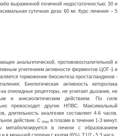
слабо выраженной почечной недостаточностью: 30 и
ксимальная суточная доза: 60 мг. Курс лечения – 5
ающее анальгетической, противовоспалительной и
тивным угнетением активности ферментов ЦОГ-1 и
является торможение биосинтеза простагландинов -
паления. Биологическая активность кеторолака
 на опиоидные рецепторы, не угнетает дыхание, не
ным и анксиолитическим действием. По силе
льно превосходит другие НПВС. Максимальный
ов, длительность аналгезии составляет 4-6 часов.
льное действие. С
в плазме в течение 1-3 минут.
max
 метаболизируется в печени с образованием
 в меньшей степени с калом (6%). Т1/2 - 5,3 часа.