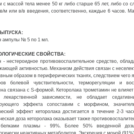
 с массой тела менее 50 кг либо старше 65 лет, либо со 
 в/м или в/в введения, соответственно, каждые 6 часов. Ма
ЫПУСКА:
н
ампулы № 5 по 1 мл.
ЛОГИЧЕСКИЕ СВОЙСТВА:
 - нестероидное противовоспалительное средство, облад
ающей активностью. Механизм действия связан с неселек
авным образом в периферических тканях, следствием чего 
ров болевой чувствительности, терморегуляции и вос
на связана с S-формой. Кеторолака трометамин не влияет
 лекарственной зависимости, не обладает седатив
ирующего эффекта сопоставим с морфином, значите
ческий эффект кеторолака достигается в течение 2-3 час
ческая доза кеторолака оказывает также противовоспалите
белками плазмы - 99%. Более 50% введенной дозы
гически неактивных метаболитов. Экскреция с мочой (91%) и