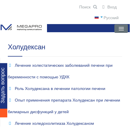
Вход
Русский
Холудексан
ГЛАВНАЯ
О КОМПАНИИ
Лечение холестатических заболеваний печени при
НОВОСТИ
Задать вопрос
беременности с помощью УДХК
ПРЕПАРАТЫ
Роль Холудексана в лечении патологии печени
НАУЧНЫЕ ПУБЛИКАЦИИ
Опыт применения препарата Холудексан при лечении
ПАРТНЕРЫ
билиарных дисфункций у детей
Лечение холедохолитиаза Холудексаном