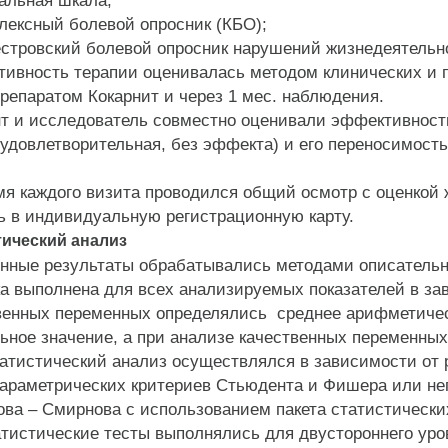
льная шкала;
ксный болевой опросник (КБО);
ровский болевой опросник нарушений жизнедеятельнос
ность терапии оценивалась методом клинических и пс
репаратом Кокарнит и через 1 мес. наблюдения.
и исследователь совместно оценивали эффективность 
удовлетворительная, без эффекта) и его переносимость
 каждого визита проводился общий осмотр с оценкой ж
ь в индивидуальную регистрационную карту.
ический анализ
ые результаты обрабатывались методами описательно
а выполнена для всех анализируемых показателей в за
венных переменных определялись среднее арифметическ
ное значение, а при анализе качественных переменных 
татистический анализ осуществлялся в зависимости от 
араметрических критериев Стьюдента и Фишера или неп
ва – Смирнова с использованием пакета статистических
атистические тесты выполнялись для двустороннего уров