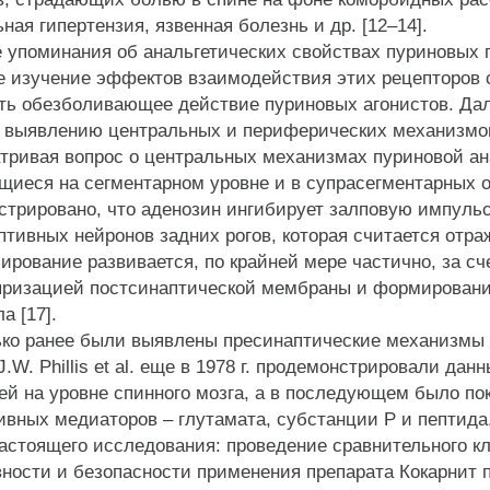
ная гипертензия, язвенная болезнь и др. [12–14].
поминания об анальгетических свойствах пуриновых пр
е изучение эффектов взаимодействия этих рецепторов
ть обезболивающее действие пуриновых агонистов. Да
 выявлению центральных и периферических механизмов 
ивая вопрос о центральных механизмах пуриновой ана
щиеся на сегментарном уровне и в супрасегментарных 
стрировано, что аденозин ингибирует залповую импульс
птивных нейронов задних рогов, которая считается отр
ирование развивается, по крайней мере частично, за с
яризацией постсинаптической мембраны и формировани
а [17].
о ранее были выявлены пресинаптические механизмы а
J.W. Phillis et al. еще в 1978 г. продемонстрировали 
ей на уровне спинного мозга, а в последующем было по
вных медиаторов – глутамата, субстанции Р и пептида,
астоящего исследования: проведение сравнительного кл
ности и безопасности применения препарата Кокарнит п