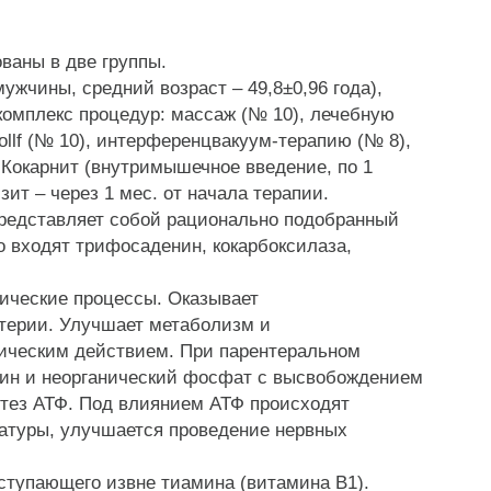
аны в две группы.
ужчины, средний возраст – 49,8±0,96 года),
омплекс процедур: массаж (№ 10), лечебную
ollf (№ 10), интерференцвакуум-терапию (№ 8),
Кокарнит (внутримышечное введение, по 1
ит – через 1 мес. от начала терапии.
представляет собой рационально подобранный
о входят трифосаденин, кокарбоксилаза,
ические процессы. Оказывает
ртерии. Улучшает метаболизм и
мическим действием. При парентеральном
озин и неорганический фосфат с высвобождением
тез АТФ. Под влиянием АТФ происходят
латуры, улучшается проведение нервных
тупающего извне тиамина (витамина В1).