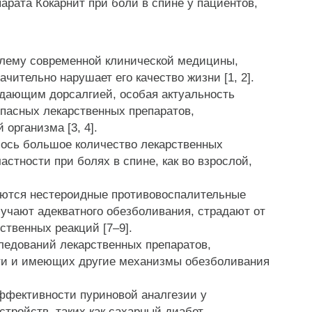
рата Кокарнит при боли в спине у пациентов,
блему современной клинической медицины,
ачительно нарушает его качество жизни [1, 2].
дающим дорсалгией, особая актуальность
пасных лекарственных препаратов,
организма [3, 4].
ось большое количество лекарственных
стности при болях в спине, как во взрослой,
ются нестероидные противовоспалительные
лучают адекватного обезболивания, страдают от
ственных реакций [7–9].
едований лекарственных препаратов,
ти и имеющих другие механизмы обезболивания
ффективности пуриновой аналгезии у
тройств, таких как сахарный диабет,