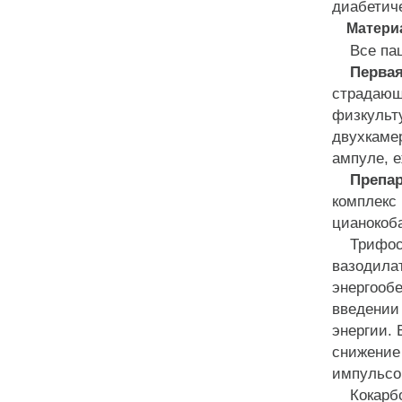
диабетич
Новые возможности лечения
Материа
хронической фетоплацентарной
Все паци
недостаточности
Первая 
Эффективностнь препарата
КОКАРНИТ в лечении дистальной
страдающ
полинейропатии у пациентов с сахарным
физкульту
диабетом 2 типа
двухкаме
Кокарнит – новый комплекс
ампуле, е
метаболических веществ
Препар
Клинико - патогенетическая
взаимосвязь вегетативной и
комплекс 
миофасциальной дисфункции
цианокоб
Коррекция нарушений про- и
Трифосад
антиоксидантного статуса эритроцитов
вазодилат
при плановой подготовке к операции
энергооб
кесарево сечение у женщин с патологией
беременности
введении 
Новые возможности лечения
энергии.
хронической фетоплацентарной
снижение
недостаточности
импульсо
Применение препарата Кокарнит у
Кокарбок
пациентов после эндопротезирования