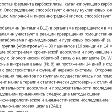
 состав фермента карбоксилазы, катализирующего карб
т. Опосредованно способствует синтезу нуклеиновых ки
ацию молочной и пировиноградной кислот, способствует
аламин (витамин В12) в организме превращается в ме
аламин участвует в реакции превращения гомоцистеина
метаболизма пиримидиновых и пуриновых оснований (а 
 группа («Контроль»)
– 30 пациентов (16 женщин и 14 м
ие обострением хронической дорсалгии и получавшие к
ру с биологической обратной связью на аппарате Dr. W
рные вихревые ванны (№ 8) на протяжении 14 дней в о
 с расстройствами функций нервной системы. Отсрочен
ация пациентов по группам осуществлялась при помо
т начала терапии статистически достоверных отличий
длительности дорсалгии и продолжительности последнег
овании применялись следующие методы оценки:
о-неврологическое и анамнестическое исследование;
ьно-аналоговая шкала (ВАШ);