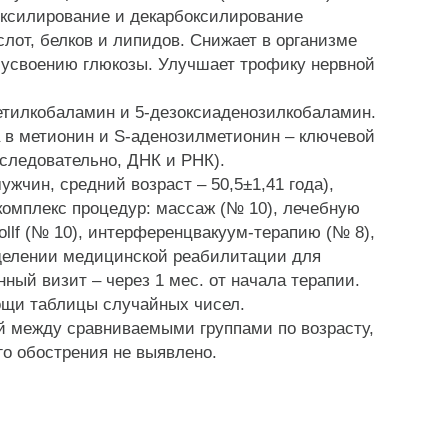
оксилирование и декарбоксилирование
слот, белков и липидов. Снижает в организме
 усвоению глюкозы. Улучшает трофику нервной
тилкобаламин и 5-дезоксиаденозилкобаламин.
 в метионин и S-аденозилметионин – ключевой
следовательно, ДНК и РНК).
ужчин, средний возраст – 50,5±1,41 года),
омплекс процедур: массаж (№ 10), лечебную
ollf (№ 10), интерференцвакуум-терапию (№ 8),
тделении медицинской реабилитации для
ный визит – через 1 мес. от начала терапии.
щи таблицы случайных чисел.
 между сравниваемыми группами по возрасту,
о обострения не выявлено.