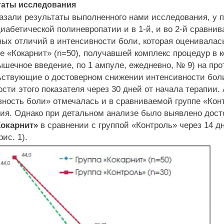
аты исследования
зали результаты выполненного нами исследования, у п
иабетической полиневропатии и в 1-й, и во 2-й сравни
ных отличий в интенсивности боли, которая оценивала
 «Кокарнит» (n=50), получавшей комплекс процедур в 
шечное введение, по 1 ампуле, ежедневно, № 9) на про
ьствующие о достоверном снижении интенсивности боли 
сти этого показателя через 30 дней от начала терапии
ность боли» отмечалась и в сравниваемой группе «Конт
ия. Однако при детальном анализе было выявлено дос
Кокарнит»
в сравнении с группой «Контроль» через 14 д
рис. 1).