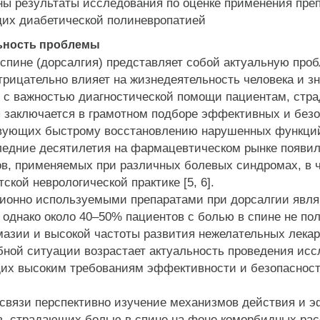
ы результаты исследования по оценке применения препа
их диабетической полиневропатией
ность проблемы
пине (дорсалгия) представляет собой актуальную про
трицательно влияет на жизнедеятельность человека и зн
 важностью диагностической помощи пациентам, стра
 заключается в грамотном подборе эффективных и безо
вующих быстрому восстановлению нарушенных функций 
дние десятилетия на фармацевтическом рынке появил
в, применяемых при различных болевых синдромах, в ча
етской неврологической практике [5, 6].
нно используемыми препаратами при дорсалгии явля
 однако около 40–50% пациентов с болью в спине не по
азии и высокой частоты развития нежелательных лекар
ой ситуации возрастает актуальность проведения иссл
их высоким требованиям эффективности и безопаснос
вязи перспективно изучение механизмов действия и э
, страдающих болью в спине на фоне коморбидных расс