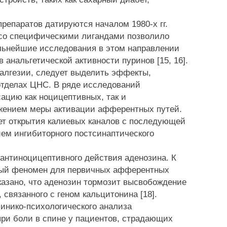
епаратов датируются началом 1980-х гг.
 со специфическими лигандами позволило
льнейшие исследования в этом направлении
анальгетической активности пуринов [15, 16].
лгезии, следует выделить эффекты,
отделах ЦНС. В ряде исследований
ацию как ноцицептивных, так и
ажением меры активации афферентных путей.
чет открытия калиевых каналов с последующей
ем ингибиторного постсинаптического
нтиноцицептивного действия аденозина. К
данный феномен для первичных афферентных
казано, что аденозин тормозит высвобождение
 связанного с геном кальцитонина [18].
инико-психологического анализа
ри боли в спине у пациентов, страдающих