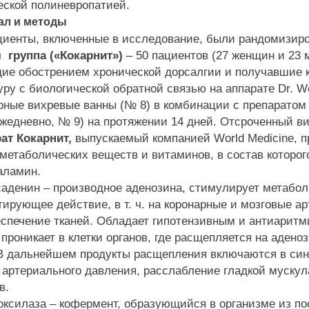
еской полиневропатией.
л и методы
енты, включенные в исследование, были рандомизиров
группа («Кокарнит»)
– 50 пациентов (27 женщин и 23 м
ие обострением хронической дорсалгии и получавшие к
ру с биологической обратной связью на аппарате Dr. W
рные вихревые ванны (№ 8) в комбинации с препаратом 
жедневно, № 9) на протяжении 14 дней. Отсроченный виз
ат Кокарнит,
выпускаемый компанией World Medicine, 
метаболических веществ и витаминов, в состав которог
аламин.
енин – производное аденозина, стимулирует метабол
ирующее действие, в т. ч. на коронарные и мозговые а
еспечение тканей. Обладает гипотензивным и антиарит
проникает в клетки органов, где расщепляется на аден
 В дальнейшем продукты расщепления включаются в син
 артериального давления, расслабление гладкой муску
в.
силаза – кофермент, образующийся в организме из пос