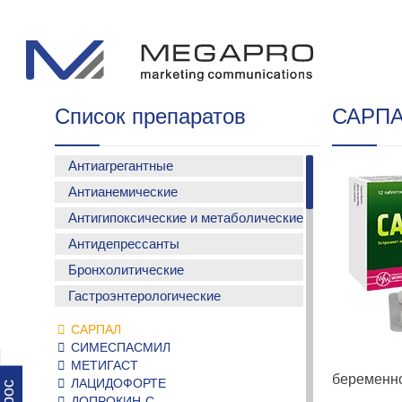
Список препаратов
САРП
Антиагрегантные
Антианемические
АСМАДА
Антигипоксические и метаболические
ФЕРСИНОЛ С
ФЕРСИНОЛ-Z
Антидепрессанты
МЕТАКАРТИН
ФЕРСИНОЛ капли
КАРМЕТАДИН
Бронхолитические
МЕДОЛАПРАМ
ФЕРСИНОЛ
КОКАРНИТ
Гастроэнтерологические
АЭРОЛЕТ
БРОВЕНСИН
САРПАЛ
СИМЕСПАСМИЛ
МЕТИГАСТ
беременно
ЛАЦИДОФОРТЕ
ДОПРОКИН-С