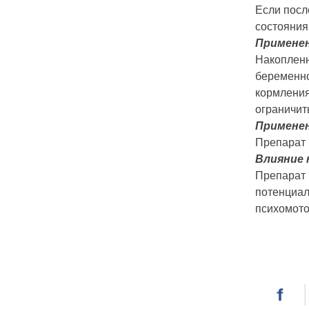
Если посл
состояния
Применен
Накопленн
беременно
кормления
ограничит
Применен
Препарат 
Влияние 
Препарат 
потенциал
психомото