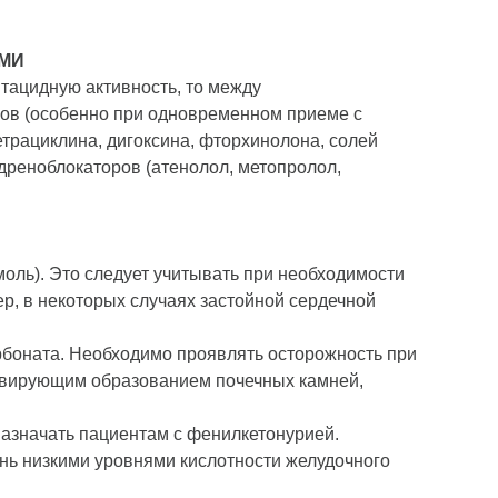
АМИ
нтацидную активность, то между
сов (особенно при одновременном приеме с
етрациклина, дигоксина, фторхинолона, солей
адреноблокаторов (атенолол, метопролол,
ммоль). Это следует учитывать при необходимости
р, в некоторых случаях застойной сердечной
карбоната. Необходимо проявлять осторожность при
ивирующим образованием почечных камней,
назначать пациентам с фенилкетонурией.
нь низкими уровнями кислотности желудочного