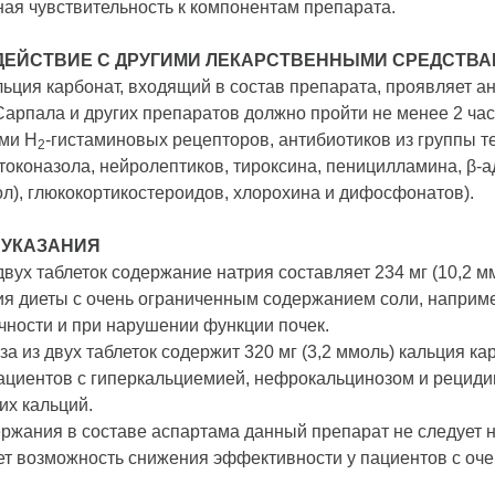
я чувствительность к компонентам препарата.
ЕЙСТВИЕ С ДРУГИМИ ЛЕКАРСТВЕННЫМИ СРЕДСТВ
альция карбонат, входящий в состав препарата, проявляет а
арпала и других препаратов должно пройти не менее 2 ча
ми Н
-гистаминовых рецепторов, антибиотиков из группы т
2
етоконазола, нейролептиков, тироксина, пеницилламина, β-
л), глюкокортикостероидов, хлорохина и дифосфонатов).
 УКАЗАНИЯ
 двух таблеток содержание натрия составляет 234 мг (10,2 
я диеты с очень ограниченным содержанием соли, наприме
чности и при нарушении функции почек.
за из двух таблеток содержит 320 мг (3,2 ммоль) кальция 
ациентов с гиперкальциемией, нефрокальцинозом и рецид
х кальций.
ержания в составе аспартама данный препарат не следует 
т возможность снижения эффективности у пациентов с оче