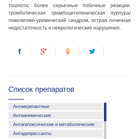
тошнота; более серьезные побочные реакции:
тромботическая тромбоцитопеническая пурпура/
гемолитико-уремический синдром, острая почечная
недостаточность и неврологические нарушения.
Список препаратов
Антиагрегантные
Антианемические
АСМАДА
Антигипоксические и метаболические
ФЕРСИНОЛ С
ФЕРСИНОЛ-Z
Антидепрессанты
МЕТАКАРТИН