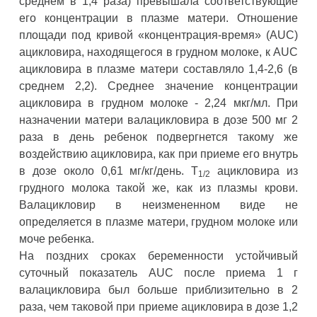
среднем в 1,4 раза) превышала соответствующие
его концентрации в плазме матери. Отношение
площади под кривой «концентрация-время» (AUC)
ацикловира, находящегося в грудном молоке, к AUC
ацикловира в плазме матери составляло 1,4-2,6 (в
среднем 2,2). Среднее значение концентрации
ацикловира в грудном молоке - 2,24 мкг/мл. При
назначении матери валацикловира в дозе 500 мг 2
раза в день ребенок подвергнется такому же
воздействию ацикловира, как при приеме его внутрь
в дозе около 0,61 мг/кг/день. Т
ацикловира из
1/2
грудного молока такой же, как из плазмы крови.
Валацикловир в неизмененном виде не
определяется в плазме матери, грудном молоке или
моче ребенка.
На поздних сроках беременности устойчивый
суточный показатель AUC после приема 1 г
валацикловира был больше приблизительно в 2
раза, чем таковой при приеме ацикловира в дозе 1,2