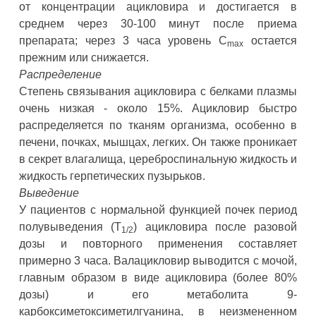
от концентрации ацикловира и достигается в
среднем через 30-100 минут после приема
препарата; через 3 часа уровень С
остается
max
прежним или снижается.
Распределение
Степень связывания ацикловира с белками плазмы
очень низкая - около 15%. Ацикловир быстро
распределяется по тканям организма, особенно в
печени, почках, мышцах, легких. Он также проникает
в секрет влагалища, цереброспинальную жидкость и
жидкость герпетических пузырьков.
Выведение
У пациентов с нормальной функцией почек период
полувыведения (Т
) ацикловира после разовой
1/2
дозы и повторного применения составляет
примерно 3 часа. Валацикловир выводится с мочой,
главным образом в виде ацикловира (более 80%
дозы) и его метаболита 9-
карбоксиметоксиметилгуанина, в неизмененном