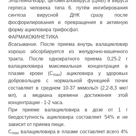
Эпштейна-Барр, цитомегаловируса (ЦМВ) и вируса
герпеса человека типа 6. путём ингибирования
синтеза вирусной ДНК сразу после
фосфорилирования и превращения в активную
форму ацикловира трифосфат.
ФАРМАКОКИНЕТИКА
Всасывание.
После приема внутрь валацикловир
хорошо абсорбируется из желудочно-кишечного
тракта. После однократного приема 0,25-2 г
валацикловира максимальная концентрация в
плазме крови (С
) ацикловира у здоровых
max
добровольцев с нормальной функцией почек
составляет в среднем 10-37 мкмоль/л (2,2-8,3 мкг/
мл), а медиана времени достижения этой
концентрации - 1-2 часа.
При приеме валацикловира в дозе от 1 г
биодоступность ацикловира составляет 54% и не
зависит от приема пищи.
С
валацикловира в плазме составляет всего 4%
max