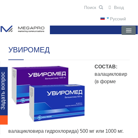
Вход
Русский
УВИРОМЕД
ГЛАВНАЯ
О КОМПАНИИ
СОСТАВ:
НОВОСТИ
валацикловир
Задать вопрос
(в форме
ПРЕПАРАТЫ
НАУЧНЫЕ ПУБЛИКАЦИИ
ПАРТНЕРЫ
валацикловира гидрохлорида) 500 мг или 1000 мг.