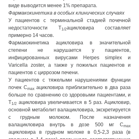
виде выводится менее 1% препарата.
Фармакокинетика в особых клинических случаях
У пациентов с терминальной стадией почечной
недостаточности Т
ацикловира составляет
1/2
примерно 14 часов.
Фармакокинетика ацикловира в значительной
степени не нарушается у пациентов,
инфицированных вирусами Herpes simplex и
Varicella zoster, а также у пожилых пациентов и
пациентов с циррозом печени.
У пациентов с тяжелыми нарушениями функции
почек С
ацикловира приблизительно в два раза
max
больше по сравнению со здоровыми пациентами, и
Т
ацикловира увеличивается в 5 раз. Ацикловир,
1
/2
основной метаболит валацикловира, экскретируется
с грудным молоком. После назначения
валацикловира внутрь в дозе 500 мг С
max
ацикловира в грудном молоке в 0,5-2,3 раза (в