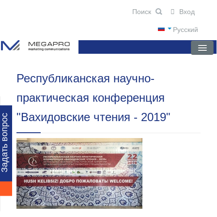
Вход
Русский
Республиканская научно-
ГЛАВНАЯ
практическая конференция
О КОМПАНИИ
"Вахидовские чтения - 2019"
НОВОСТИ
Задать вопрос
ПРЕПАРАТЫ
НАУЧНЫЕ ПУБЛИКАЦИИ
ПАРТНЕРЫ