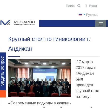
Вход
Русский
Круглый стол по гинекологии г.
ГЛАВНАЯ
Андижан
О КОМПАНИИ
НОВОСТИ
Задать вопрос
17 марта
ПРЕПАРАТЫ
2017 года в
г.Андижан
НАУЧНЫЕ ПУБЛИКАЦИИ
был
проведен
ПАРТНЕРЫ
круглый стол
на тему:
«Современные подходы в лечении