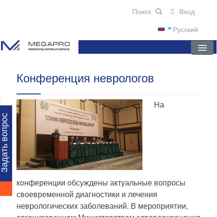
Вход
Русский
Конференция неврологов
ГЛАВНАЯ
О КОМПАНИИ
На
НОВОСТИ
Задать вопрос
ПРЕПАРАТЫ
НАУЧНЫЕ ПУБЛИКАЦИИ
ПАРТНЕРЫ
конференции обсуждены актуальные вопросы
своевременной диагностики и лечения
неврологических заболеваний. В мероприятии,