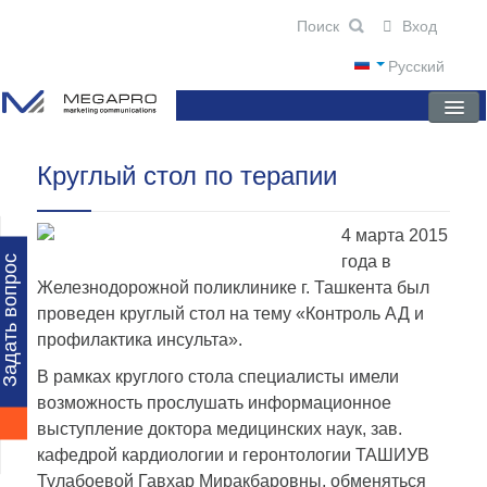
Вход
Русский
Круглый стол по терапии
ГЛАВНАЯ
О КОМПАНИИ
4 марта 2015
НОВОСТИ
года в
Задать вопрос
Железнодорожной поликлинике г. Ташкента был
ПРЕПАРАТЫ
проведен круглый стол на тему «Контроль АД и
профилактика инсульта».
НАУЧНЫЕ ПУБЛИКАЦИИ
В рамках круглого стола специалисты имели
ПАРТНЕРЫ
возможность прослушать информационное
выступление доктора медицинских наук, зав.
кафедрой кардиологии и геронтологии ТАШИУВ
Тулабоевой Гавхар Миракбаровны, обменяться