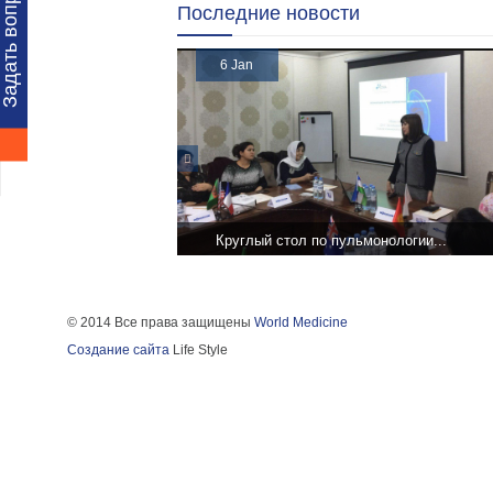
Задать вопрос
Последние новости
6 Jan
Круглый стол по пульмонологии...
27 ноября 2019 года в г.Коканд компани
«WORLD MEDICINE» провела круглый с
на тему: «Нововведения в стандарты GI
и GOLD 2019", с участием врачей
© 2014 Все права защищены
World Medicine
пульмонологов,...
Создание сайта
Life Style