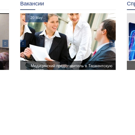
Вакансии
Сп
20 May
Медицинский представитель в Ташкентскую
область
я
тол
Ознакомьтесь с вакансией и
NA
заполните...